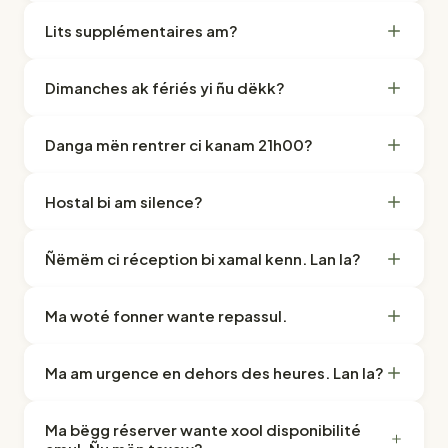
Lits supplémentaires am?
Dimanches ak fériés yi ñu dëkk?
Danga mën rentrer ci kanam 21h00?
Hostal bi am silence?
Ñëmëm ci réception bi xamal kenn. Lan la?
Ma woté fonner wante repassul.
Ma am urgence en dehors des heures. Lan la?
Ma bëgg réserver wante xool disponibilité