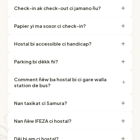
Check-in ak check-out ci jamano ñu?
Papier yi ma soxor ci check-in?
Hostal bi accessible ci handicap?
Parking bi dëkk fii?
Comment ñëw ba hostal bi ci gare walla
station de bus?
Nan taxikat ci Samura?
Nan ñëw IFEZA ci hostal?
Dëj bi am ci hostal?