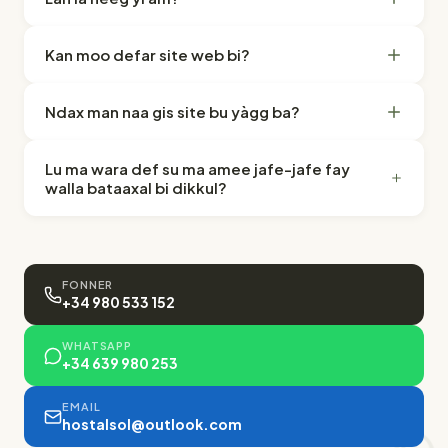
Kan moo defar site web bi?
Ndax man naa gis site bu yàgg ba?
Lu ma wara def su ma amee jafe-jafe fay
walla bataaxal bi dikkul?
FONNER
+34 980 533 152
WHATSAPP
+34 639 980 253
EMAIL
hostalsol@outlook.com