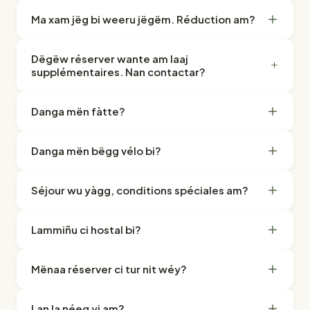
Ma xam jëg bi weeru jëgëm. Réduction am?
Dëgëw réserver wante am laaj
supplémentaires. Nan contactar?
Danga mën fàtte?
Danga mën bëgg vélo bi?
Séjour wu yàgg, conditions spéciales am?
Lammiñu ci hostal bi?
Mënaa réserver ci tur nit wéy?
Lan la néeg yi am?