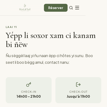
Réserver
LAAJ YI
Yépp li soxor xam ci kanam
bi ñëw
Ñu sëggël laaj yi ñu naan ëpp ci hôtes yi sunu. Boo
seet li boo bëgg amul, contact nanu:
CHECK-IN
CHECK-OUT
14h00 – 21h00
Jusqu'à 11h00