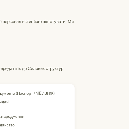
 персонал встиг його підготувати. Ми
 передати їх до Силових структур
кумента (Паспорт / NIE / ВНЖ)
идачі
а народження
дянство