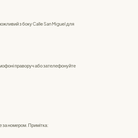
можливий з боку Calle San Miguel для
домофоні праворуч або зателефонуйте
те за номером. Примітка: