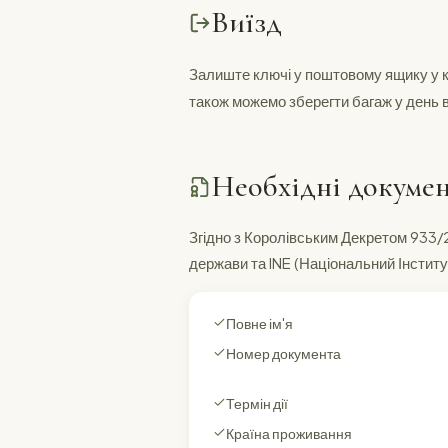
Виїзд
Залиште ключі у поштовому ящику у ко
також можемо зберегти багаж у день ві
Необхідні документ
Згідно з Королівським Декретом 933/20
держави та INE (Національний Інститу
Повне ім'я
Номер документа
Термін дії
Країна проживання