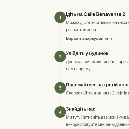
Ідіть на Calle Benavente 2
1
Можна дістатися пішки, на таксі 
розвантаження.
Варіанти паркування →
Увійдіть у будинок
2
Двері зазвичай відчинені — про
нам напряму.
Піднімайтеся на третій пов
3
Скористайтеся одним з 2 ліфтів 
Знайдіть нас
4
Ми тут. Натисніть дзвінок, і ми 
використовуйте звичайні дзвінк