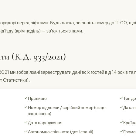
ридорі перед ліфтами. Будь ласка, звільніть номер до 11:00, щоб
д'їзду (крім неділь) — зв'яжіться з нами.
и (К.Д. 933/2021)
21 ми зобов'язані зареєструвати дані всіх гостей від 14 років та
т Статистики).
Прізвище
Тип до
Номер підложки / серійний номер (якщо
Дата в
застосовно)
Дата народження
Країн
Автономна спільнота (для Іспанії)
Грома