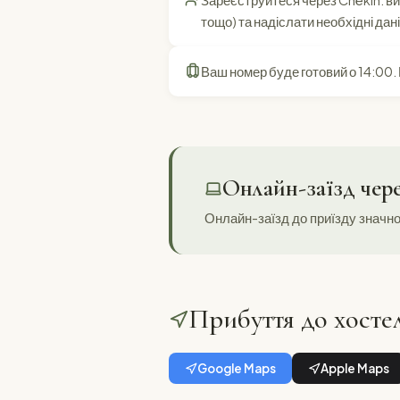
Зареєструйтеся через Chekin: в
тощо) та надіслати необхідні дані
Ваш номер буде готовий о 14:00.
Онлайн-заїзд чер
Онлайн-заїзд до приїзду значно
Прибуття до хосте
Google Maps
Apple Maps