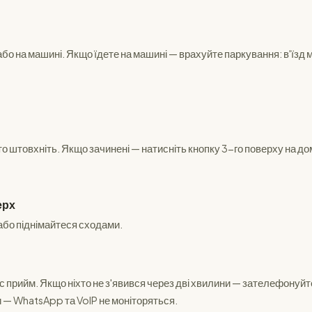
або на машині. Якщо їдете на машині — врахуйте паркування: в'їзд 
сто штовхніть. Якщо зачинені — натисніть кнопку 3-го поверху на 
ерх
або піднімайтеся сходами.
вас прийм. Якщо ніхто не з'явився через дві хвилини — зателефонуй
и — WhatsApp та VoIP не моніторяться.