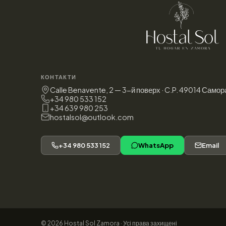
КОНТАКТИ
Calle Benavente, 2 — 3-й поверх · C.P. 49014 Самор
+34 980 533 152
+34 639 980 253
hostalsol@outlook.com
+34 980 533 152
WhatsApp
Email
© 2026 Hostal Sol Zamora · Усі права захищені