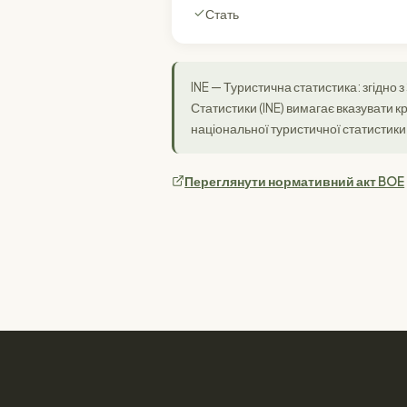
Стать
INE — Туристична статистика: згідно 
Статистики (INE) вимагає вказувати 
національної туристичної статистики
Переглянути нормативний акт BOE