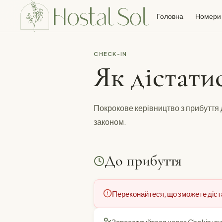
Головна
Номери
CHECK-IN
Як дістатис
Покрокове керівництво з прибуття 
законом.
До прибуття
Переконайтеся, що зможете діста