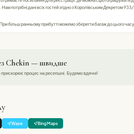
и отримаєте посилання для реєстрації, де можна сфотографувати д
. Нам потрібні дані всіх гостей згідно з Королівським Декретом 933
 При більш ранньому прибутті можемо зберегти багаж до цього часу
ез Chekin — швидше
 прискорює процес на ресепшні. Будемо вдячні!
лу
Waze
Bing Maps