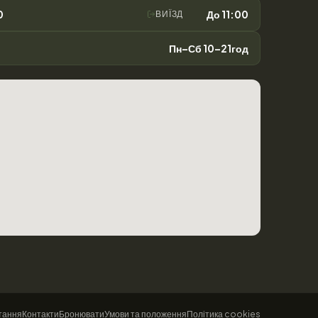
0
До 11:00
ВИЇЗД
Пн–Сб 10–21год
тання
Контакти
Бронювати
Умови та положення
Політика cookies