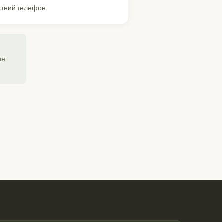
ктний телефон
ня