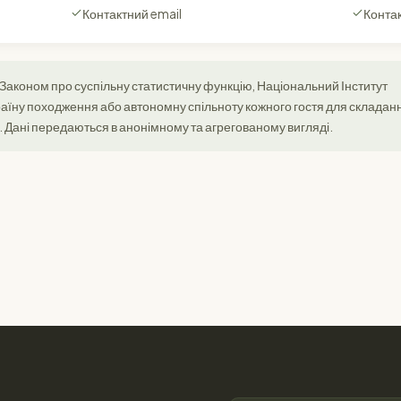
Контактний email
Конта
з Законом про суспільну статистичну функцію, Національний Інститут
країну походження або автономну спільноту кожного гостя для складан
. Дані передаються в анонімному та агрегованому вигляді.