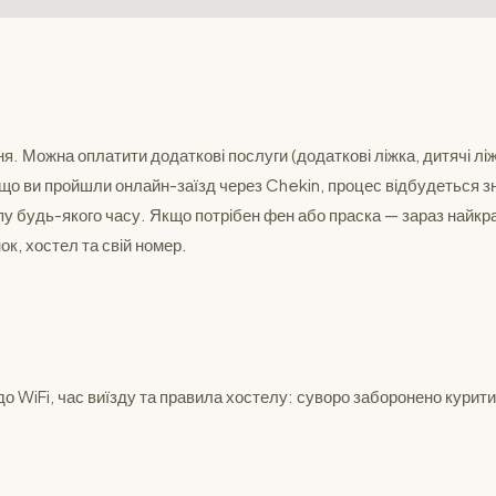
 Можна оплатити додаткові послуги (додаткові ліжка, дитячі ліж
якщо ви пройшли онлайн-заїзд через Chekin, процес відбудеться 
у будь-якого часу. Якщо потрібен фен або праска — зараз найкр
ок, хостел та свій номер.
 до WiFi, час виїзду та правила хостелу: суворо заборонено кури