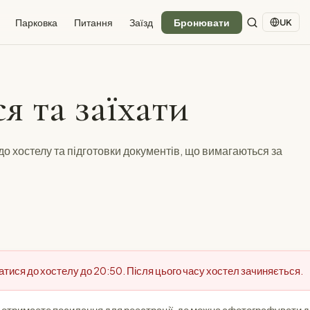
Парковка
Питання
Заїзд
Бронювати
UK
я та заїхати
до хостелу та підготовки документів, що вимагаються за
тися до хостелу до 20:50. Після цього часу хостел зачиняється.