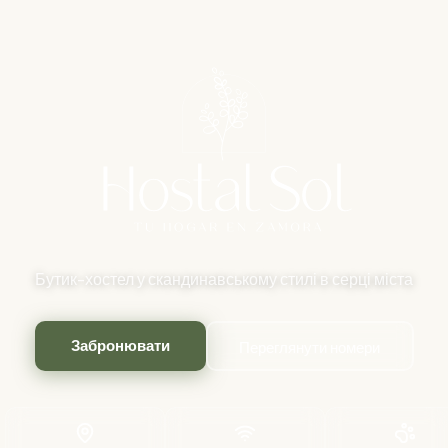
Бутик-хостел у скандинавському стилі в серці міста
Забронювати
Переглянути номери