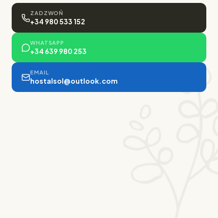
ZADZWOŃ
+34 980 533 152
WHATSAPP
+34 639 980 253
EMAIL
hostalsol@outlook.com