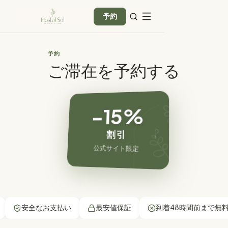
予約
予約
ご滞在を予約する
−15%
割引
公式サイト限定
安全なお支払い
最安値保証
到着48時間前まで無