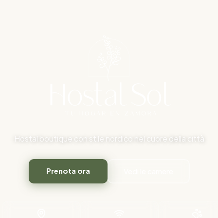
Hostal boutique con stile nordico nel cuore della città
Prenota ora
Vedi le camere