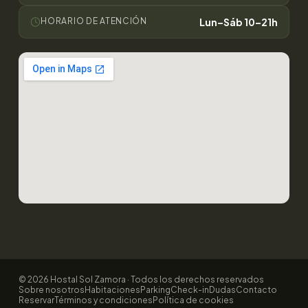
HORARIO DE ATENCIÓN
Lun–Sáb 10–21h
© 2026 Hostal Sol Zamora · Todos los derechos reservados
Sobre nosotros
Habitaciones
Parking
Check-in
Dudas
Contacto
Reservar
Términos y condiciones
Política de cookies