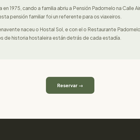
 en 1975, cando a familia abriu a Pensión Padornelo na Calle A
ta pensión familiar foi un referente para os viaxeiros.
navente naceu o Hostal Sol, e con el o Restaurante Padornel
s de historia hostaleira están detrás de cada estadía.
Reservar →