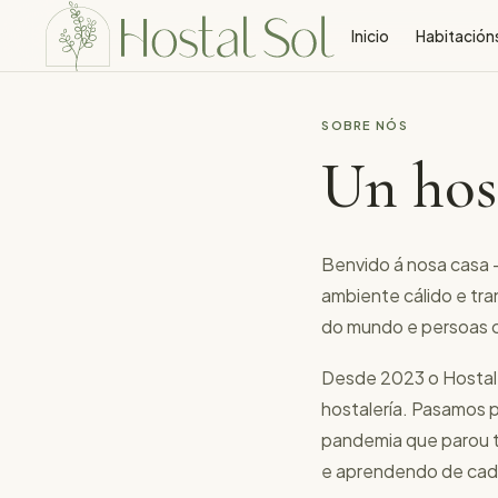
Inicio
Habitación
SOBRE NÓS
Un hos
Benvido á nosa casa 
ambiente cálido e tra
do mundo e persoas co
Desde 2023 o Hostal S
hostalería. Pasamos p
pandemia que parou t
e aprendendo de ca