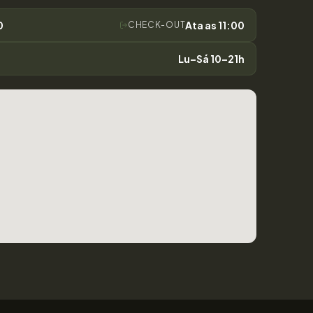
0
Ata as 11:00
CHECK-OUT
Lu–Sá 10–21h