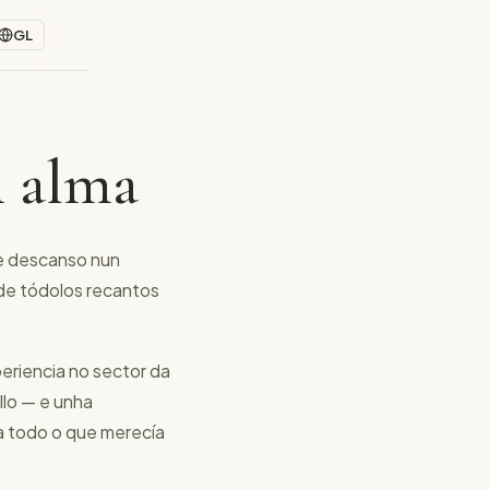
GL
n alma
te descanso nun
 de tódolos recantos
eriencia no sector da
llo — e unha
a todo o que merecía