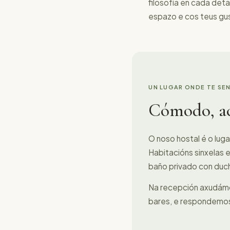
filosofía en cada det
espazo e cos teus gus
UN LUGAR ONDE TE SE
Cómodo, acc
O noso hostal é o lug
Habitacións sinxelas 
baño privado con duch
Na recepción axudámos
bares, e respondemos 