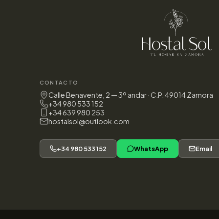
CONTACTO
Calle Benavente, 2 — 3º andar · C.P. 49014 Zamora
+34 980 533 152
+34 639 980 253
hostalsol@outlook.com
+34 980 533 152
WhatsApp
Email