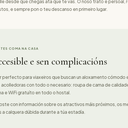
alle desde que chegas ata que te vas. O noso trato é persoal,
tos, e sempre pon o teu descanso en primeiro lugar.
NTES COMA NA CASA
esible e sen complicacións
ar perfecto para viaxeiros que buscan un aloxamento cómodo 
e acolledoras con todo o necesario: roupa de cama de calidade
a e WiFi gratuíto en todo o hostal.
te con información sobre os atractivos máis próximos, os me
a calquera dúbida durante a túa estadía.