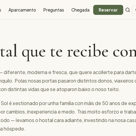
s
Aparcamento
Preguntas
Chegada
Reservar
tal que te recibe co
— diferente, moderna e fresca, que quere acollerte para dar
nquilo. Polas nosas portas pasaron distintos donos, viaxeiros
n distintas vidas que se atoparon baixo o noso teito.
ol é xestionado por unha familia con máis de 50 anos de exp
or cambios, inexperiencia e medo. Tras moito esforzo e traba
odo — levamos o hostal cara adiante, investindo na nosa cas
da hóspede.