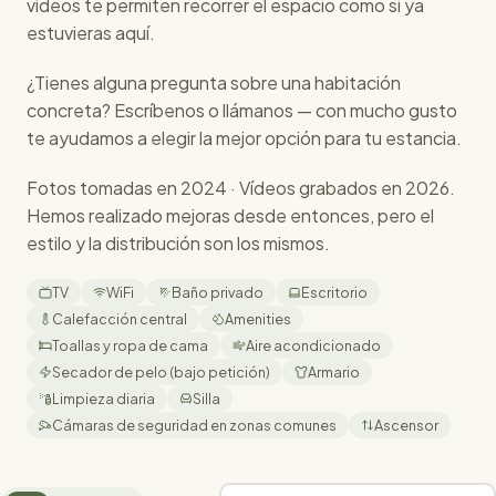
vídeos te permiten recorrer el espacio como si ya
estuvieras aquí.
¿Tienes alguna pregunta sobre una habitación
concreta? Escríbenos o llámanos — con mucho gusto
te ayudamos a elegir la mejor opción para tu estancia.
Fotos tomadas en 2024 · Vídeos grabados en 2026.
Hemos realizado mejoras desde entonces, pero el
estilo y la distribución son los mismos.
TV
WiFi
Baño privado
Escritorio
Calefacción central
Amenities
Toallas y ropa de cama
Aire acondicionado
Secador de pelo (bajo petición)
Armario
Limpieza diaria
Silla
Cámaras de seguridad en zonas comunes
Ascensor