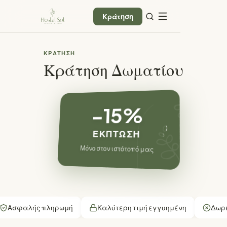
Κράτηση
ΚΡΆΤΗΣΗ
Κράτηση Δωματίου
−15%
ΈΚΠΤΩΣΗ
Μόνο στον ιστότοπό μας
Ασφαλής πληρωμή
Καλύτερη τιμή εγγυημένη
Δωρε